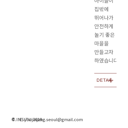
아이들이
집밖에
뛰어나가
안전하게
놀기 좋은
마을을
만들고자
하였습니다.
DETAIL
©
T. E. yoojinjang.seoul@gmail.com
INSITU 2019