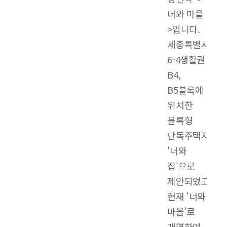
너와 마을
>입니다.
세종특별시
6-4생활권
B4,
B5블록에
위치한
블록형
단독주택지로써
'너와
집'으로
제안되었고
현재 '너와
마을'로
개명하여