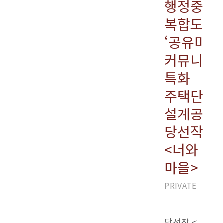
행정중심
복합도시
‘공유마당
커뮤니티
특화
주택단지
설계공모,
당선작
<너와
마을>
PRIVATE
URB
당선작 <