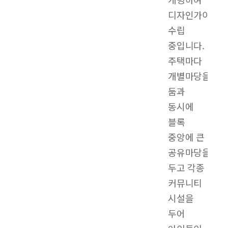
디자인가이드라
수립
중입니다.
주택마다
개별마당을
둠과
동시에
블록
중앙에 큰
공유마당을
두고 각종
커뮤니티
시설을
두어